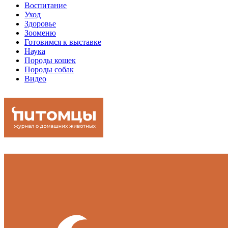
Воспитание
Уход
Здоровье
Зооменю
Готовимся к выставке
Наука
Породы кошек
Породы собак
Видео