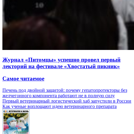
Журнал «Питомцы» успешно провел первый
лекторий на фестивале «Хвостатый пикник»
Самое читаемое
Печень под двойной защитой: почему гепатопротекторы без
желчегонного компонента работают не в полную силу
Первый ветеринарный логистический хаб запустили в России
Как ученые воплощают идею ветеринарного препарата