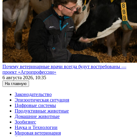
Почему ветеринарные врачи всегда будут востребованы —
проект «Агропрофессии»
6 августа 2026, 10:35
На главную
Законодательство
Эпизоотическая ситуация
Цифровые системы
Продуктивные животные
Домашние животные
Зообизнес
Наука и Технологии
Мировая ветеринария