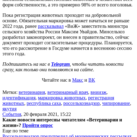
форм собственности, а это примерно 98% от всего поголовья.
Пока регистрация животных проходит на добровольной
основе. Обязательная маркировка может начаться не раньше
2022 года, ранее
рассказывал
«ВиЖ» заместитель министра
сельского хозяйства России Максим Увайдов. Минсельхоз
разработал законопроект, он внесен в правительство, сейчас
документ проходит согласительные процедуры. Планируется,
что его рассмотрение в Госдуме начнется в весеннюю сессию
этого года.
Подпишитесь на нас в
Telegram
, чтобы читать новости
сразу, как только они появляются на сайте.
Читайте нас в
Макс
и
ВК
Метки:
ветеринария
,
ветеринарный врач
,
вниизж
,
идентификация
,
маркировка животных
,
регистрация
животных
,
республика саха
,
россельхознадзор
,
чипирование
,
якутия
События
,
20 февраля 2021, 15:22
Какие новости интересны читателям «Ветеринарии и
жизни»?
Пройти опрос
Еще по теме
Россельхознадзор предупредил об мошеннических рассылках