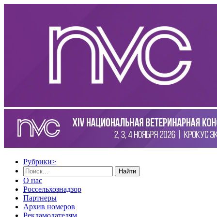
Рубрики
>
Найти
О нас
Россельхознадзор
Партнеры
Архив номеров
Рекламодателям