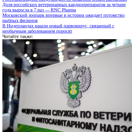
Доля российских ветеринарных кардиопрепаратов за четыре
года выросла в 7 раз — RNC Pharma
Московский зоопарк впервые в истории ожидает потомство
рыбных филинов
В Нидерландах нашли новый парвовирус, связанный с
необычным заболеванием поросят
Читайте также: