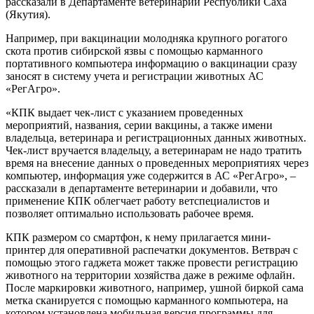
рассказали в Департаменте ветеринарии Республики Саха
(Якутия).
Например, при вакцинации молодняка крупного рогатого
скота против сибирской язвы с помощью карманного
портативного компьютера информацию о вакцинации сразу
заносят в систему учета и регистрации животных АС
«РегАгро».
«КПК выдает чек-лист с указанием проведенных
мероприятий, названия, серии вакцины, а также имени
владельца, ветеринара и регистрационных данных животных.
Чек-лист вручается владельцу, а ветеринарам не надо тратить
время на внесение данных о проведенных мероприятиях через
компьютер, информация уже содержится в АС «РегАгро», –
рассказали в департаменте ветеринарии и добавили, что
применение КПК облегчает работу ветспециалистов и
позволяет оптимально использовать рабочее время.
КПК размером со смартфон, к нему прилагается мини-
принтер для оперативной распечатки документов. Ветврач с
помощью этого гаджета может также провести регистрацию
животного на территории хозяйства даже в режиме офлайн.
После маркировки животного, например, ушной биркой сама
метка сканируется с помощью карманного компьютера, на
котором установлена мобильная версия программы для