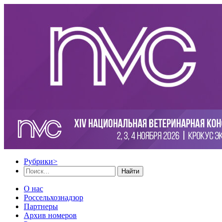
Рубрики
>
Найти
О нас
Россельхознадзор
Партнеры
Архив номеров