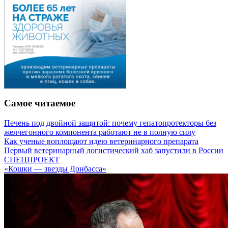
Самое читаемое
Печень под двойной защитой: почему гепатопротекторы без
желчегонного компонента работают не в полную силу
Как ученые воплощают идею ветеринарного препарата
Первый ветеринарный логистический хаб запустили в России
СПЕЦПРОЕКТ
«Кошки — звезды Донбасса»