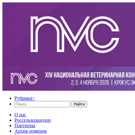
Рубрики
>
Найти
О нас
Россельхознадзор
Партнеры
Архив номеров