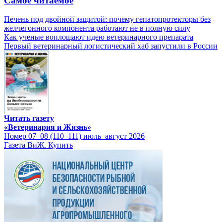
Самое читаемое
Печень под двойной защитой: почему гепатопротекторы без
желчегонного компонента работают не в полную силу
Как ученые воплощают идею ветеринарного препарата
Первый ветеринарный логистический хаб запустили в России
Читать газету
«Ветеринария и Жизнь»
Номер 07–08 (110–111) июль–август 2026
Газета ВиЖ. Купить