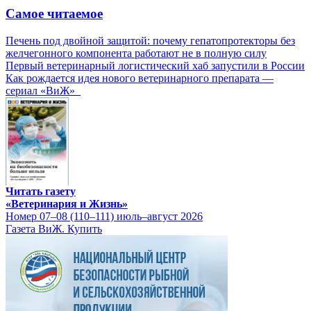
Самое читаемое
Печень под двойной защитой: почему гепатопротекторы без
желчегонного компонента работают не в полную силу
Первый ветеринарный логистический хаб запустили в России
Как рождается идея нового ветеринарного препарата —
сериал «ВиЖ»
Читать газету
«Ветеринария и Жизнь»
Номер 07–08 (110–111) июль–август 2026
Газета ВиЖ. Купить