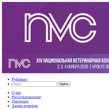
Рубрики
>
Найти
О нас
Россельхознадзор
Партнеры
Архив номеров