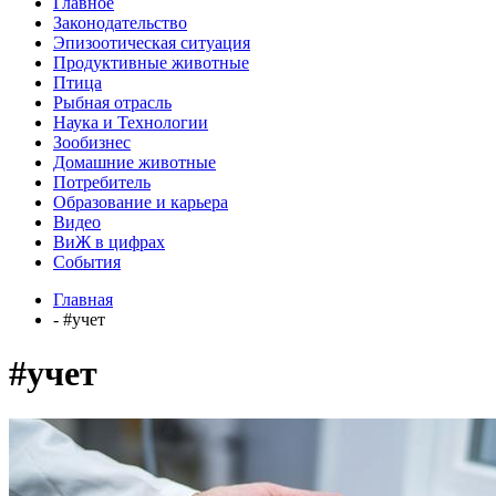
Главное
Законодательство
Эпизоотическая ситуация
Продуктивные животные
Птица
Рыбная отрасль
Наука и Технологии
Зообизнес
Домашние животные
Потребитель
Образование и карьера
Видео
ВиЖ в цифрах
События
Главная
- #учет
#учет