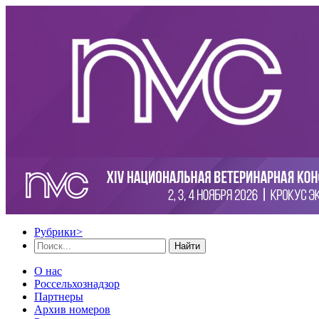
Рубрики
>
Найти
О нас
Россельхознадзор
Партнеры
Архив номеров