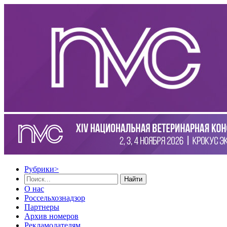
Рубрики
>
Найти
О нас
Россельхознадзор
Партнеры
Архив номеров
Рекламодателям