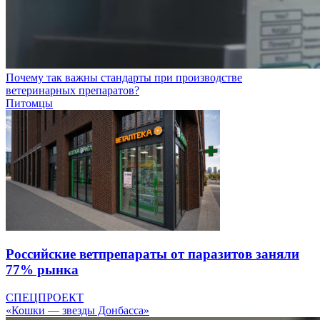
Почему так важны стандарты при производстве
ветеринарных препаратов?
Питомцы
Российские ветпрепараты от паразитов заняли
77% рынка
СПЕЦПРОЕКТ
«Кошки — звезды Донбасса»