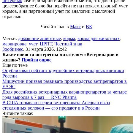
интервью
«Ветеринарии и жизни» отметил, что для отрасли
целесообразнее было бы перейти не на поэкземплярный учет
кормов, а на партионный учет по аналогии с молочной
отраслью.
Читайте нас в
Макс
и
ВК
Метки:
домашние животные
,
корма
,
корма для животных
,
маркировка
,
учет
,
ЦРПТ
,
Честный знак
Зообизнес
,
31 марта 2026, 12:42
Какие новости интересны читателям «Ветеринарии и
жизни»?
Пройти опрос
Еще по теме
Опубликован рейтинг крупнейших ветеринарных клиники
России
Мишустин призвал развивать производство ветпрепаратов в
ЕАЭС
Доля российских ветеринарных кардиопрепаратов за четыре
года выросла в 7 раз — RNC Pharma
В США отзывают серии ветпрепарата Adequan из-за
стеклянных волокон — его продают и в России
Читайте также: