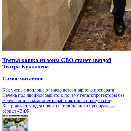
Третья кошка из зоны СВО станет звездой
Театра Куклачева
Самое читаемое
Как ученые воплощают идею ветеринарного препарата
Печень под двойной защитой: почему гепатопротекторы без
желчегонного компонента работают не в полную силу
Как рождается идея нового ветеринарного препарата —
сериал «ВиЖ»