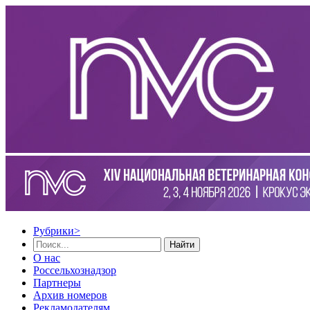
Рубрики
>
Найти
О нас
Россельхознадзор
Партнеры
Архив номеров
Рекламодателям