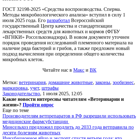
ГОСТ 32198-2025 «Средства воспроизводства. Сперма.
Методы микробиологического анализа» вступил в силу 1
июля 2025 года. Его
разработал
Всероссийский
государственный Центр качества и стандартизации
лекарственных средств для животных и кормов (ФГБУ
«ВГНКИ» Россельхознадзора). В новом документе уточнен
порядок проведения исследований племенного материала на
наличие ряда бактерий и грибов, а также предложен новый
подход вычисления при определении общего количества
микробных клеток.
Читайте нас в
Макс
и
ВК
Метки:
ветеринария
,
домашние животные
,
законы
,
зообизнес
,
маркировка
,
учет
,
штрафы
Законодательство
,
1 июля 2025, 12:05
Какие новости интересны читателям «Ветеринарии и
жизни»?
Пройти опрос
Еще по теме
Производителям ветпрепаратов в РФ разрешили использовать
медицинские фармсубстанции
Минсельхоз предложил продлить до 2033 года ветправила по
десяти болезням животных
Инкубационное яйцо и экспорт спустя четыре года: что