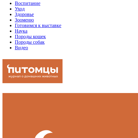
Воспитание
Уход
Здоровье
Зооменю
Готовимся к выставке
Наука
Породы кошек
Породы собак
Видео