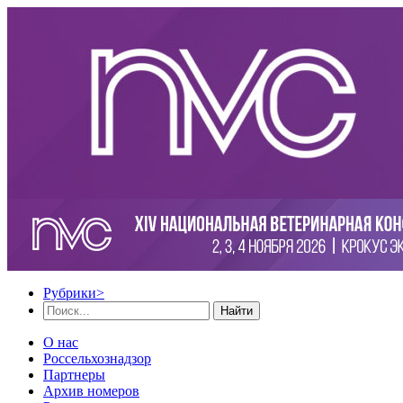
Рубрики
>
Найти
О нас
Россельхознадзор
Партнеры
Архив номеров