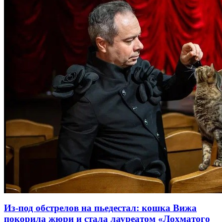
Из-под обстрелов на пьедестал: кошка Вижа
покорила жюри и стала лауреатом «Лохматого