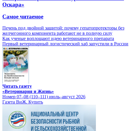
Оскара»
Самое читаемое
Печень под двойной защитой: почему гепатопротекторы без
желчегонного компонента работают не в полную силу
Как ученые воплощают идею ветеринарного препарата
Первый ветеринарный логистический хаб запустили в России
Читать газету
«Ветеринария и Жизнь»
Номер 07–08 (110–111) июль–август 2026
Газета ВиЖ. Купить