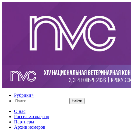
Рубрики
>
Найти
О нас
Россельхознадзор
Партнеры
Архив номеров