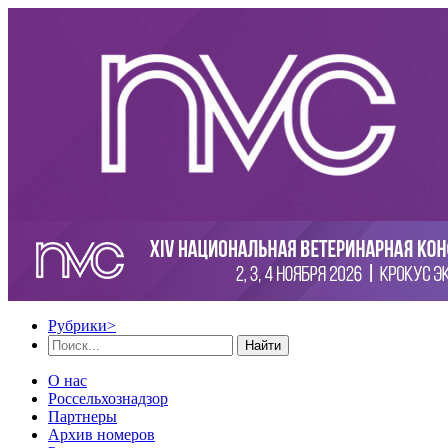
Рубрики
>
Найти
О нас
Россельхознадзор
Партнеры
Архив номеров