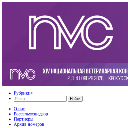
Рубрики
>
Найти
О нас
Россельхознадзор
Партнеры
Архив номеров