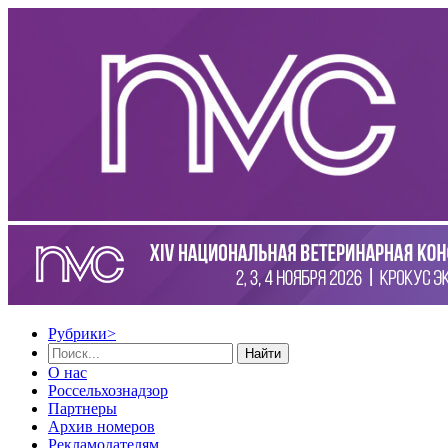
Рубрики
>
Найти
О нас
Россельхознадзор
Партнеры
Архив номеров
Рекламодателям