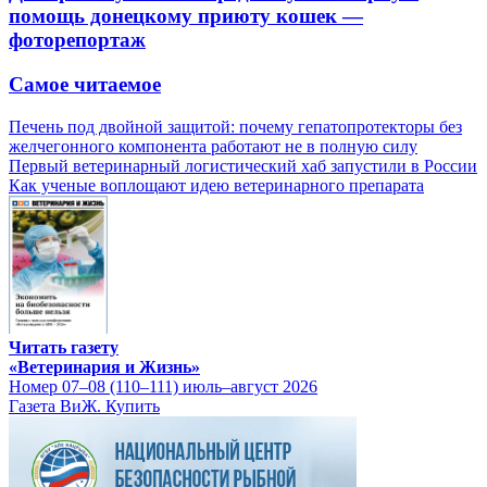
помощь донецкому приюту кошек —
фоторепортаж
Самое читаемое
Печень под двойной защитой: почему гепатопротекторы без
желчегонного компонента работают не в полную силу
Первый ветеринарный логистический хаб запустили в России
Как ученые воплощают идею ветеринарного препарата
Читать газету
«Ветеринария и Жизнь»
Номер 07–08 (110–111) июль–август 2026
Газета ВиЖ. Купить