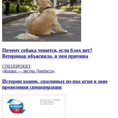
Почему собака чешется, если блох нет?
Ветеринар объяснила, в чем причина
СПЕЦПРОЕКТ
«Кошки — звезды Донбасса»
Истории кошек, спасенных из-под огня в зоне
проведения спецоперации