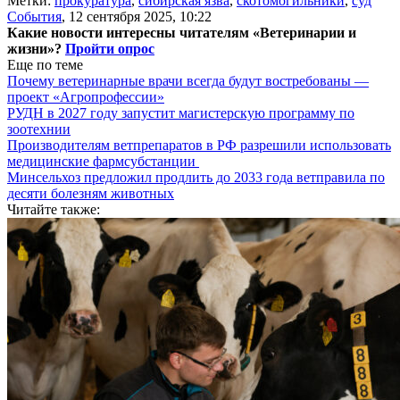
Метки:
прокуратура
,
сибирская язва
,
скотомогильники
,
суд
События
,
12 сентября 2025, 10:22
Какие новости интересны читателям «Ветеринарии и
жизни»?
Пройти опрос
Еще по теме
Почему ветеринарные врачи всегда будут востребованы —
проект «Агропрофессии»
РУДН в 2027 году запустит магистерскую программу по
зоотехнии
Производителям ветпрепаратов в РФ разрешили использовать
медицинские фармсубстанции
Минсельхоз предложил продлить до 2033 года ветправила по
десяти болезням животных
Читайте также: