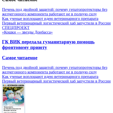
Печень под двойной защитой: почему гепатопротекторы без
желчегонного компонента работают не в полную силу
Как ученые воплощают идею ветеринарного препарата
Первый ветеринарный логистический хаб запустили в России
СПЕЦПРОЕКТ
«Кошки — звезды Донбасса»
ГК ВИК передала гуманитарную помощь
фронтовому приюту
Самое читаемое
Печень под двойной защитой: почему гепатопротекторы без
желчегонного компонента работают не в полную силу
Как ученые воплощают идею ветеринарного препарата
Первый ветеринарный логистический хаб запустили в России