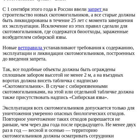
С 1 сентября этого года в России ввели
запрет
на
строительство новых скотомогильников, а все старые должны
быть ликвидированы в течение 25 лет с момента завершения
их эксплуатации. Исключение из этих правил сделали для
скотомогильников, где содержатся биоотходы, зараженные
возбудителем сибирской язвы.
Новые
ветправила
устанавливают требования к содержанию,
эксплуатации и ликвидации скотомогильников, построенных
до введения запрета.
Так, все подобные объекты должны быть ограждены
сплошным забором высотой не менее 2 м, а на въездных
воротах должна висеть табличка с надписью
«Скотомогильник». В случае с сибиреязвенными
скотомогильниками, на этой или отдельной табличке должна
также присутствовать надпись «Сибирская язва».
Эксплуатация всех скотомогильников допускается только для
уничтожения умеренно опасных биологических отходов.
Повторное уничтожение таких отходов разрешается не
раньше, чем через два года после предыдущего. Не менее двух
раз в год — весной и осенью — территорию
скотомогильников должны осматривать сотрудники