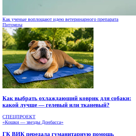
Как ученые воплощают идею ветеринарного препарата
Питомцы
Как выбрать охлаждающий коврик для собаки:
какой лучше — гелевый или тканевый?
СПЕЦПРОЕКТ
«Кошки — звезды Донбасса»
ГК ВИК передала гуманитарную помощь