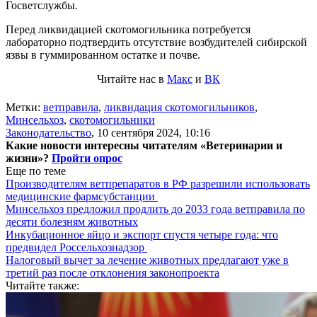
Госветслужбы.
Перед ликвидацией скотомогильника потребуется
лабораторно подтвердить отсутствие возбудителей сибирской
язвы в гуммированном остатке и почве.
Читайте нас в
Макс
и
ВК
Метки:
ветправила
,
ликвидация скотомогильников
,
Минсельхоз
,
скотомогильники
Законодательство
,
10 сентября 2024, 10:16
Какие новости интересны читателям «Ветеринарии и
жизни»?
Пройти опрос
Еще по теме
Производителям ветпрепаратов в РФ разрешили использовать
медицинские фармсубстанции
Минсельхоз предложил продлить до 2033 года ветправила по
десяти болезням животных
Инкубационное яйцо и экспорт спустя четыре года: что
предвидел Россельхознадзор
Налоговый вычет за лечение животных предлагают уже в
третий раз после отклонения законопроекта
Читайте также: