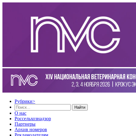
Рубрики
>
Найти
О нас
Россельхознадзор
Партнеры
Архив номеров
Рекламодателям