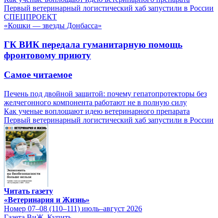
Первый ветеринарный логистический хаб запустили в России
СПЕЦПРОЕКТ
«Кошки — звезды Донбасса»
ГК ВИК передала гуманитарную помощь
фронтовому приюту
Самое читаемое
Печень под двойной защитой: почему гепатопротекторы без
желчегонного компонента работают не в полную силу
Как ученые воплощают идею ветеринарного препарата
Первый ветеринарный логистический хаб запустили в России
Читать газету
«Ветеринария и Жизнь»
Номер 07–08 (110–111) июль–август 2026
Газета ВиЖ. Купить