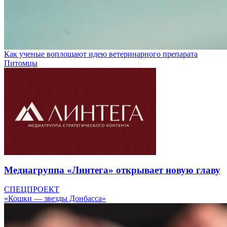
Как ученые воплощают идею ветеринарного препарата
Питомцы
Медиагруппа «Линтега» открывает новую главу
СПЕЦПРОЕКТ
«Кошки — звезды Донбасса»