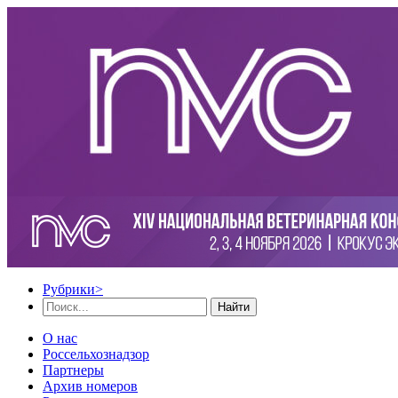
Рубрики
>
Найти
О нас
Россельхознадзор
Партнеры
Архив номеров