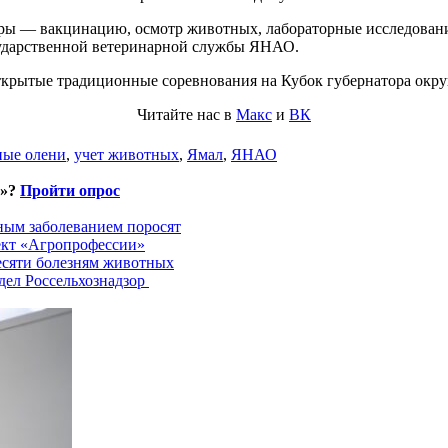
ры — вакцинацию, осмотр животных, лабораторные исследовани
сударственной ветеринарной службы ЯНАО.
крытые традиционные соревнования на Кубок губернатора окру
Читайте нас в
Макс
и
ВК
ные олени
,
учет животных
,
Ямал
,
ЯНАО
и»?
Пройти опрос
ным заболеванием поросят
ект «Агропрофессии»
есяти болезням животных
дел Россельхознадзор