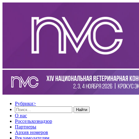
Рубрики
>
Найти
О нас
Россельхознадзор
Партнеры
Архив номеров
Рекламодателям