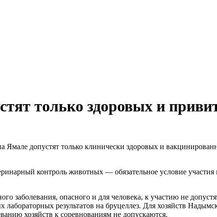
стят только здоровых и приви
на Ямале допустят только клинически здоровых и вакцинирова
еринарный контроль животных — обязательное условие участия в
го заболевания, опасного и для человека, к участию не допуст
х лабораторных результатов на бруцеллез. Для хозяйств Надымс
еванию хозяйств к соревнованиям не допускаются.