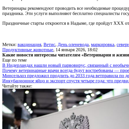
Ветеринары рекомендуют проводить все необходимые процеду
праздника. Эти услуги выполняют бесплатно специалисты го
Праздничные старты откроются в Надыме, где пройдут XXX от
Метки:
вакцинация
,
Ветис
,
День оленевода
,
маркировка
,
север
Продуктивные животные
,
14 января 2026, 18:02
Какие новости интересны читателям «Ветеринарии и жизн
Еще по теме
В Нидерландах нашли новый парвовирус, связанный с необыч
Почему ветеринарные врачи всегда будут востребованы — про
Минсельхоз предложил продлить до 2033 года ветправила по д
Инкубационное яйцо и экспорт спустя четыре года: что предви
Читайте также: