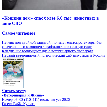
«Кошкин дом» спас более 6,6 тыс. животных в
зоне СВО
Самое читаемое
Печень под двойной защитой: почему гепатопротекторы без
желчегонного компонента работают не в полную силу
Как ученые воплощают идею ветеринарного препарата
Первый ветеринарный логистический хаб запустили в России
Читать газету
«Ветеринария и Жизнь»
Номер 07–08 (110–111) июль–август 2026
Газета ВиЖ. Купить