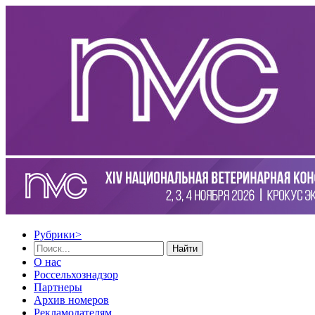
Рубрики
>
Найти
О нас
Россельхознадзор
Партнеры
Архив номеров
Рекламодателям