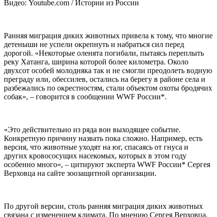
Видео: Youtube.com / Истории из России
Ранняя миграция диких животных привела к тому, что многие
детеныши не успели окрепнуть и набраться сил перед
дорогой. «Некоторые оленята погибали, пытаясь переплыть
реку Хатанга, ширина которой более километра. Около
двухсот особей молодняка так и не смогли преодолеть водную
преграду или, обессилев, остались на берегу в районе села и
разбежались по окрестностям, стали объектом охоты бродячих
собак», – говорится в сообщении WWF России*.
«Это действительно из ряда вон выходящее событие.
Конкретную причину назвать пока сложно. Например, есть
версия, что животные уходят на юг, спасаясь от гнуса и
других кровососущих насекомых, которых в этом году
особенно много», – цитируют эксперта WWF России* Сергея
Верховца на сайте зоозащитной организации.
По другой версии, столь ранняя миграция диких животных
связана с изменением климата. По мнению Сергея Верховца,