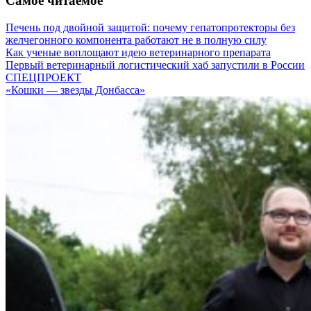
Самое читаемое
Печень под двойной защитой: почему гепатопротекторы без
желчегонного компонента работают не в полную силу
Как ученые воплощают идею ветеринарного препарата
Первый ветеринарный логистический хаб запустили в России
СПЕЦПРОЕКТ
«Кошки — звезды Донбасса»