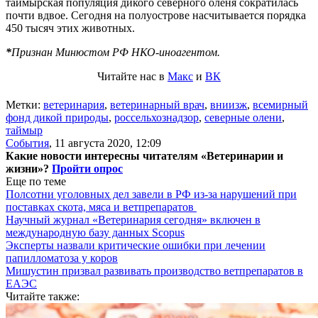
таймырская популяция дикого северного оленя сократилась
почти вдвое. Сегодня на полуострове насчитывается порядка
450 тысяч этих животных.
*
Признан Минюстом РФ НКО-иноагентом.
Читайте нас в
Макс
и
ВК
Метки:
ветеринария
,
ветеринарный врач
,
вниизж
,
всемирный
фонд дикой природы
,
россельхознадзор
,
северные олени
,
таймыр
События
,
11 августа 2020, 12:09
Какие новости интересны читателям «Ветеринарии и
жизни»?
Пройти опрос
Еще по теме
Полсотни уголовных дел завели в РФ из-за нарушений при
поставках скота, мяса и ветпрепаратов
Научный журнал «Ветеринария сегодня» включен в
международную базу данных Scopus
Эксперты назвали критические ошибки при лечении
папилломатоза у коров
Мишустин призвал развивать производство ветпрепаратов в
ЕАЭС
Читайте также: