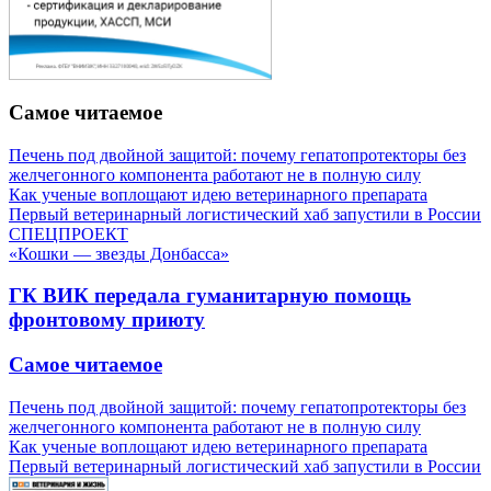
Самое читаемое
Печень под двойной защитой: почему гепатопротекторы без
желчегонного компонента работают не в полную силу
Как ученые воплощают идею ветеринарного препарата
Первый ветеринарный логистический хаб запустили в России
СПЕЦПРОЕКТ
«Кошки — звезды Донбасса»
ГК ВИК передала гуманитарную помощь
фронтовому приюту
Самое читаемое
Печень под двойной защитой: почему гепатопротекторы без
желчегонного компонента работают не в полную силу
Как ученые воплощают идею ветеринарного препарата
Первый ветеринарный логистический хаб запустили в России