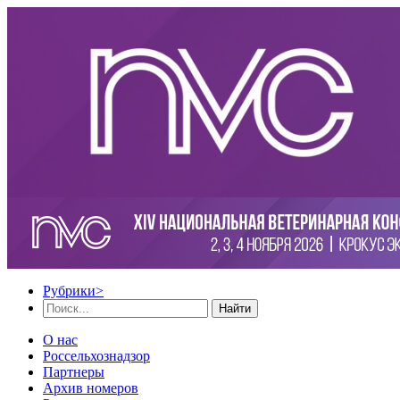
Рубрики
>
Найти
О нас
Россельхознадзор
Партнеры
Архив номеров