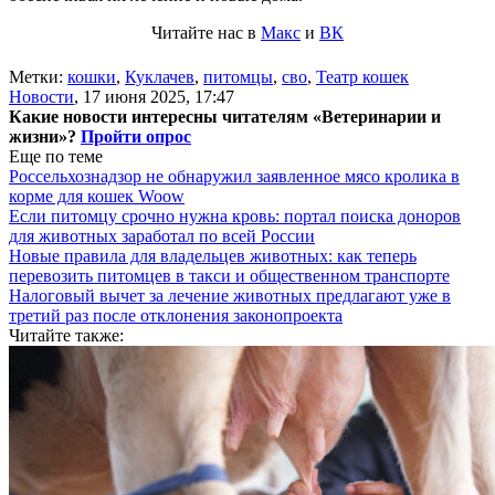
Читайте нас в
Макс
и
ВК
Метки:
кошки
,
Куклачев
,
питомцы
,
сво
,
Театр кошек
Новости
,
17 июня 2025, 17:47
Какие новости интересны читателям «Ветеринарии и
жизни»?
Пройти опрос
Еще по теме
Россельхознадзор не обнаружил заявленное мясо кролика в
корме для кошек Woow
Если питомцу срочно нужна кровь: портал поиска доноров
для животных заработал по всей России
Новые правила для владельцев животных: как теперь
перевозить питомцев в такси и общественном транспорте
Налоговый вычет за лечение животных предлагают уже в
третий раз после отклонения законопроекта
Читайте также: