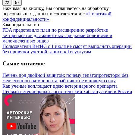
22
57
Нажимая на кнопку, Вы соглашаетесь на обработку
персональных данных в соответствии с
«Политикой
конфиденциальности»
Законодательство
FDA представило план по расширению разработки
ветпрепаратов для животных с редкими болезнями и
малочисленных видов
Пользователи ВетИС с 1 июля не смогут выполнять операции
без привязки учетной записи к Госуслугам
Самое читаемое
Печень под двойной защитой: почему гепатопротекторы без
желчегонного компонента работают не в полную силу
Как ученые воплощают идею ветеринарного препарата
Первый ветеринарный логистический хаб запустили в России