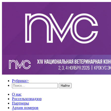
Рубрики
>
Найти
О нас
Россельхознадзор
Партнеры
Архив номеров