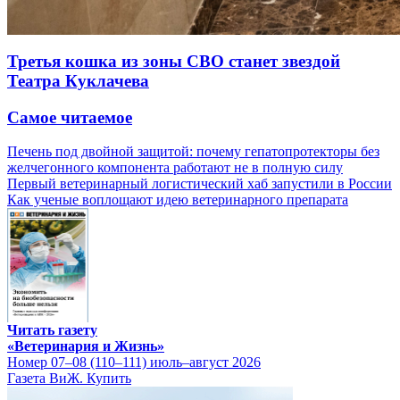
Третья кошка из зоны СВО станет звездой
Театра Куклачева
Самое читаемое
Печень под двойной защитой: почему гепатопротекторы без
желчегонного компонента работают не в полную силу
Первый ветеринарный логистический хаб запустили в России
Как ученые воплощают идею ветеринарного препарата
Читать газету
«Ветеринария и Жизнь»
Номер 07–08 (110–111) июль–август 2026
Газета ВиЖ. Купить