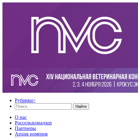
Рубрики
>
Найти
О нас
Россельхознадзор
Партнеры
Архив номеров