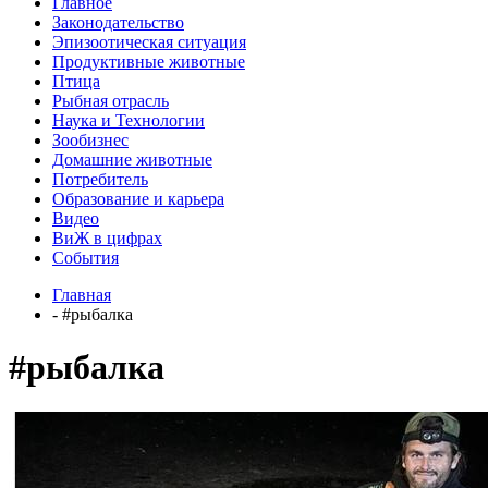
Главное
Законодательство
Эпизоотическая ситуация
Продуктивные животные
Птица
Рыбная отрасль
Наука и Технологии
Зообизнес
Домашние животные
Потребитель
Образование и карьера
Видео
ВиЖ в цифрах
События
Главная
- #рыбалка
#рыбалка