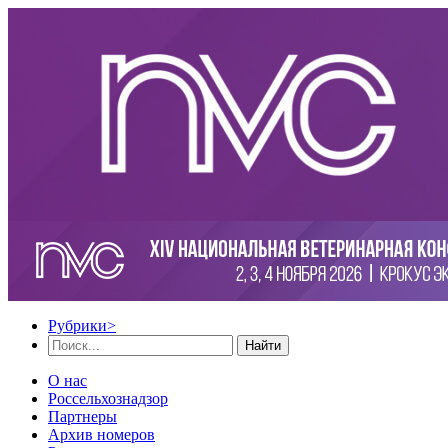
Рубрики
>
Найти
О нас
Россельхознадзор
Партнеры
Архив номеров