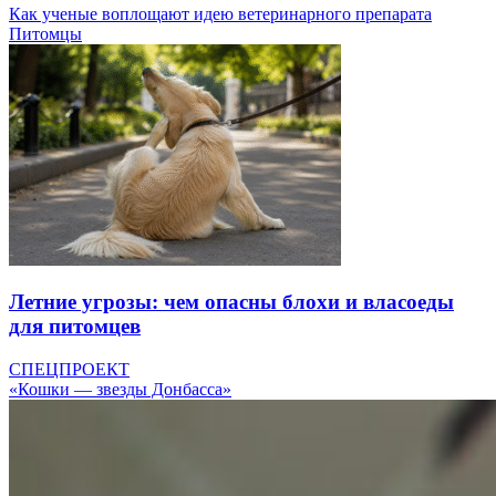
Как ученые воплощают идею ветеринарного препарата
Питомцы
Летние угрозы: чем опасны блохи и власоеды
для питомцев
СПЕЦПРОЕКТ
«Кошки — звезды Донбасса»