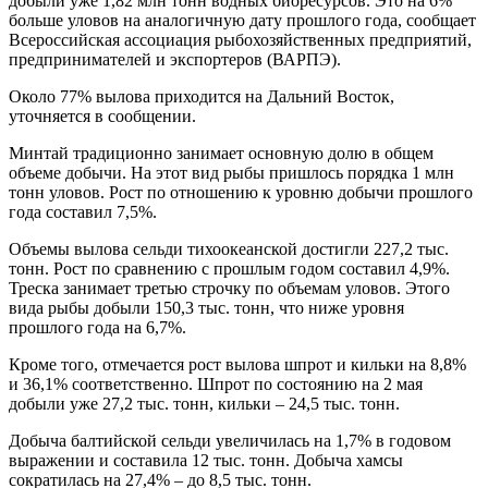
добыли уже 1,82 млн тонн водных биоресурсов. Это на 6%
больше уловов на аналогичную дату прошлого года, сообщает
Всероссийская ассоциация рыбохозяйственных предприятий,
предпринимателей и экспортеров (ВАРПЭ).
Около 77% вылова приходится на Дальний Восток,
уточняется в сообщении.
Минтай традиционно занимает основную долю в общем
объеме добычи. На этот вид рыбы пришлось порядка 1 млн
тонн уловов. Рост по отношению к уровню добычи прошлого
года составил 7,5%.
Объемы вылова сельди тихоокеанской достигли 227,2 тыс.
тонн. Рост по сравнению с прошлым годом составил 4,9%.
Треска занимает третью строчку по объемам уловов. Этого
вида рыбы добыли 150,3 тыс. тонн, что ниже уровня
прошлого года на 6,7%.
Кроме того, отмечается рост вылова шпрот и кильки на 8,8%
и 36,1% соответственно. Шпрот по состоянию на 2 мая
добыли уже 27,2 тыс. тонн, кильки – 24,5 тыс. тонн.
Добыча балтийской сельди увеличилась на 1,7% в годовом
выражении и составила 12 тыс. тонн. Добыча хамсы
сократилась на 27,4% – до 8,5 тыс. тонн.