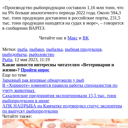
«Производство рыбопродукции составило 1,16 млн тонн, что
на 9% больше аналогичного периода 2022 года. Около 594,3
тыс. тонн продукции доставлено в российские порты, 231,5
тыс. тонн продукции находятся на судах в море», – говорится
в сообщении ВАРПЭ.
Читайте нас в
Макс
и
ВК
Метки:
рыба
,
рыбаки
,
рыбалка
,
рыбная продукция
,
рыбодобыча
,
рыболовство
Рыба
,
12 мая 2023, 11:19
Какие новости интересны читателям «Ветеринарии и
жизни»?
Пройти опрос
Еще по теме
Заразный рак впервые обнаружили у рыб
В «Хорриоте» изменятся правила работы специалистов по
учету животных
Сахалинские предприятия экспортировали 15,5 тыс. тонн
рыбопродукции в июне
АПК НАЦРЫБА на Камчатке подтвердил статус экспортера
по выпуску рыбопродукции
Читайте также: