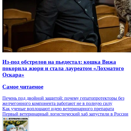
Из-под обстрелов на пьедестал: кошка Вижа
покорила жюри и стала лауреатом «Лохматого
Оскара»
Самое читаемое
Печень под двойной защитой: почему гепатопротекторы без
желчегонного компонента работают не в полную силу
Как ученые воплощают идею ветеринарного препарата
Первый ветеринарный логистический хаб запустили в России