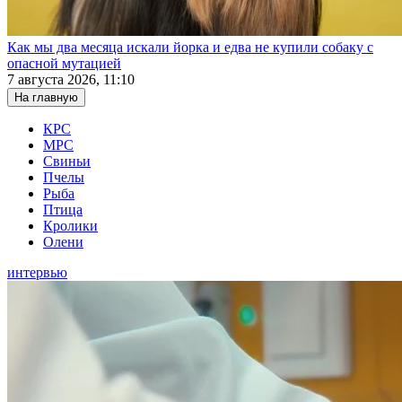
Как мы два месяца искали йорка и едва не купили собаку с
опасной мутацией
7 августа 2026, 11:10
На главную
КРС
МРС
Свиньи
Пчелы
Рыба
Птица
Кролики
Олени
интервью