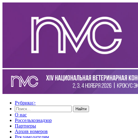
Рубрики
>
Найти
О нас
Россельхознадзор
Партнеры
Архив номеров
Рекламодателям