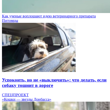
Как ученые воплощают идею ветеринарного препарата
Питомцы
Успокоить, но не «выключить»: что делать, если
собаку тошнит в дороге
СПЕЦПРОЕКТ
«Кошки — звезды Донбасса»