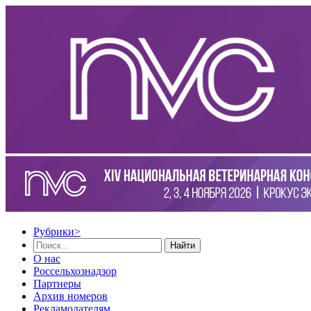
Рубрики
>
Найти
О нас
Россельхознадзор
Партнеры
Архив номеров
Рекламодателям