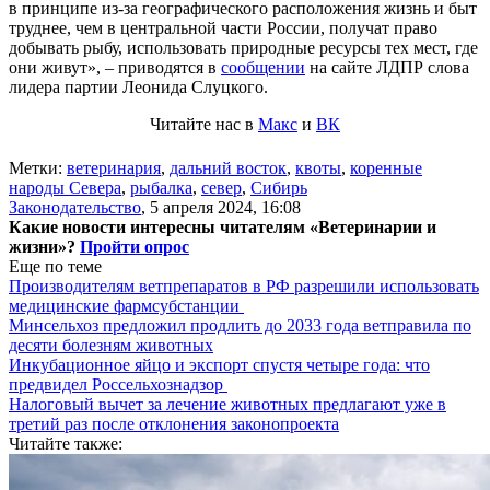
в принципе из-за географического расположения жизнь и быт
труднее, чем в центральной части России, получат право
добывать рыбу, использовать природные ресурсы тех мест, где
они живут», – приводятся в
сообщении
на сайте ЛДПР слова
лидера партии Леонида Слуцкого.
Читайте нас в
Макс
и
ВК
Метки:
ветеринария
,
дальний восток
,
квоты
,
коренные
народы Севера
,
рыбалка
,
север
,
Сибирь
Законодательство
,
5 апреля 2024, 16:08
Какие новости интересны читателям «Ветеринарии и
жизни»?
Пройти опрос
Еще по теме
Производителям ветпрепаратов в РФ разрешили использовать
медицинские фармсубстанции
Минсельхоз предложил продлить до 2033 года ветправила по
десяти болезням животных
Инкубационное яйцо и экспорт спустя четыре года: что
предвидел Россельхознадзор
Налоговый вычет за лечение животных предлагают уже в
третий раз после отклонения законопроекта
Читайте также: