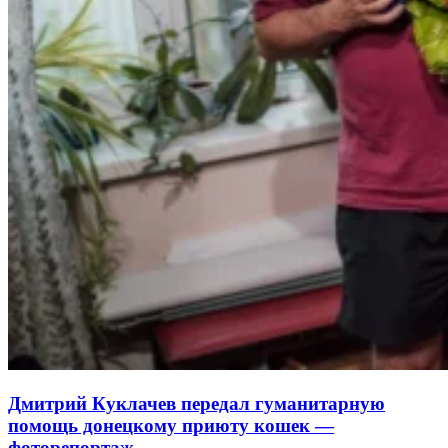
Дмитрий Куклачев передал гуманитарную
помощь донецкому приюту кошек —
фоторепортаж