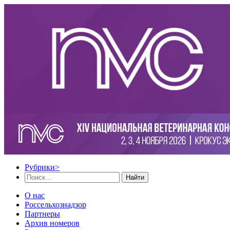
Рубрики
>
Найти
О нас
Россельхознадзор
Партнеры
Архив номеров