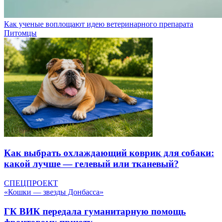
Как ученые воплощают идею ветеринарного препарата
Питомцы
Как выбрать охлаждающий коврик для собаки:
какой лучше — гелевый или тканевый?
СПЕЦПРОЕКТ
«Кошки — звезды Донбасса»
ГК ВИК передала гуманитарную помощь