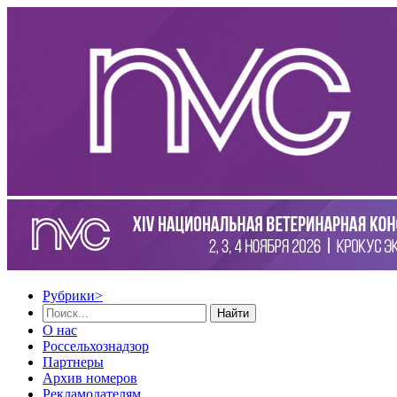
Рубрики
>
Найти
О нас
Россельхознадзор
Партнеры
Архив номеров
Рекламодателям