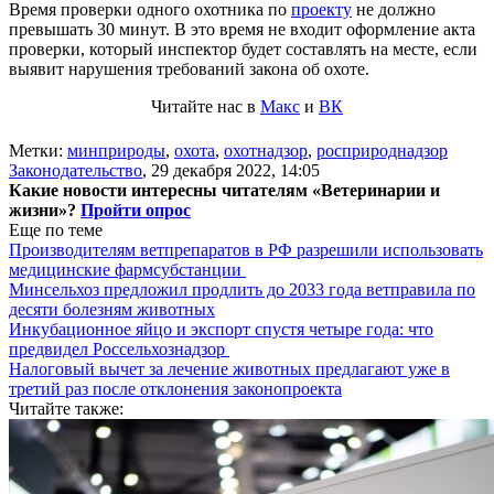
Время проверки одного охотника по
проекту
не должно
превышать 30 минут. В это время не входит оформление акта
проверки, который инспектор будет составлять на месте, если
выявит нарушения требований закона об охоте.
Читайте нас в
Макс
и
ВК
Метки:
минприроды
,
охота
,
охотнадзор
,
росприроднадзор
Законодательство
,
29 декабря 2022, 14:05
Какие новости интересны читателям «Ветеринарии и
жизни»?
Пройти опрос
Еще по теме
Производителям ветпрепаратов в РФ разрешили использовать
медицинские фармсубстанции
Минсельхоз предложил продлить до 2033 года ветправила по
десяти болезням животных
Инкубационное яйцо и экспорт спустя четыре года: что
предвидел Россельхознадзор
Налоговый вычет за лечение животных предлагают уже в
третий раз после отклонения законопроекта
Читайте также: