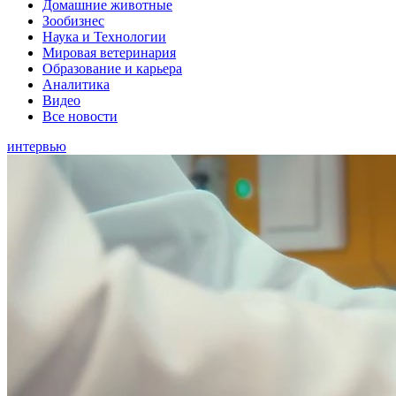
Домашние животные
Зообизнес
Наука и Технологии
Мировая ветеринария
Образование и карьера
Аналитика
Видео
Все новости
интервью