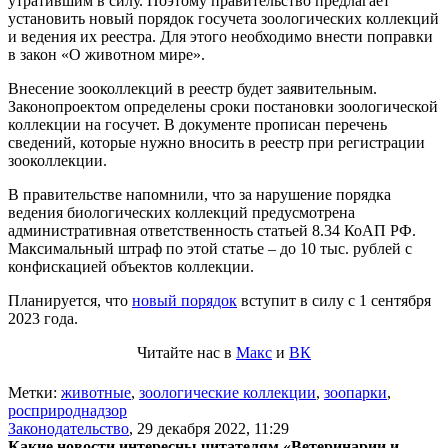
утратившим в силу. Поэтому правительство предлагает
установить новый порядок госучета зоологических коллекций
и ведения их реестра. Для этого необходимо внести поправки
в закон «О животном мире».
Внесение зооколлекций в реестр будет заявительным.
Законопроектом определены сроки постановки зоологической
коллекции на госучет. В документе прописан перечень
сведений, которые нужно вносить в реестр при регистрации
зооколлекции.
В правительстве напомнили, что за нарушение порядка
ведения биологических коллекций предусмотрена
административная ответственность статьей 8.34 КоАП РФ.
Максимальный штраф по этой статье – до 10 тыс. рублей с
конфискацией объектов коллекции.
Планируется, что
новый порядок
вступит в силу с 1 сентября
2023 года.
Читайте нас в
Макс
и
ВК
Метки:
животные
,
зоологические коллекции
,
зоопарки
,
росприроднадзор
Законодательство
,
29 декабря 2022, 11:29
Какие новости интересны читателям «Ветеринарии и