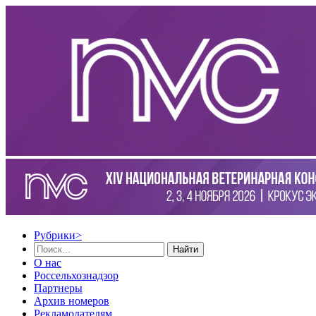
Рубрики
>
Найти
О нас
Россельхознадзор
Партнеры
Архив номеров
Рекламодателям