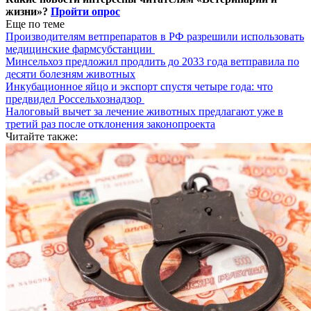
жизни»?
Пройти опрос
Еще по теме
Производителям ветпрепаратов в РФ разрешили использовать
медицинские фармсубстанции
Минсельхоз предложил продлить до 2033 года ветправила по
десяти болезням животных
Инкубационное яйцо и экспорт спустя четыре года: что
предвидел Россельхознадзор
Налоговый вычет за лечение животных предлагают уже в
третий раз после отклонения законопроекта
Читайте также: