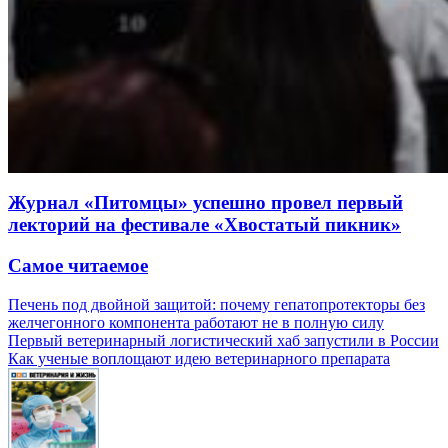
Журнал «Питомцы» успешно провел первый
лекторий на фестивале «Хвостатый пикник»
Самое читаемое
Печень под двойной защитой: почему гепатопротекторы без
желчегонного компонента работают не в полную силу
Первый ветеринарный логистический хаб запустили в России
Как ученые воплощают идею ветеринарного препарата