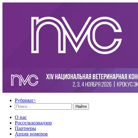
Рубрики
>
Найти
О нас
Россельхознадзор
Партнеры
Архив номеров