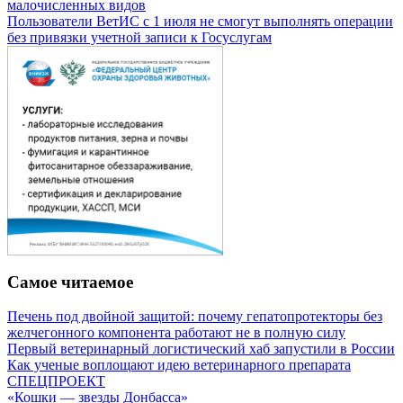
малочисленных видов
Пользователи ВетИС с 1 июля не смогут выполнять операции
без привязки учетной записи к Госуслугам
Самое читаемое
Печень под двойной защитой: почему гепатопротекторы без
желчегонного компонента работают не в полную силу
Первый ветеринарный логистический хаб запустили в России
Как ученые воплощают идею ветеринарного препарата
СПЕЦПРОЕКТ
«Кошки — звезды Донбасса»