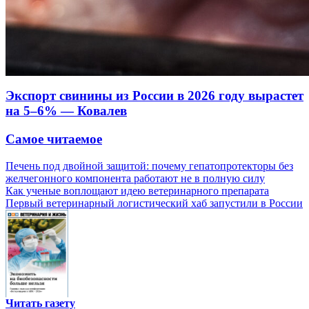
Экспорт свинины из России в 2026 году вырастет
на 5–6% — Ковалев
Самое читаемое
Печень под двойной защитой: почему гепатопротекторы без
желчегонного компонента работают не в полную силу
Как ученые воплощают идею ветеринарного препарата
Первый ветеринарный логистический хаб запустили в России
Читать газету