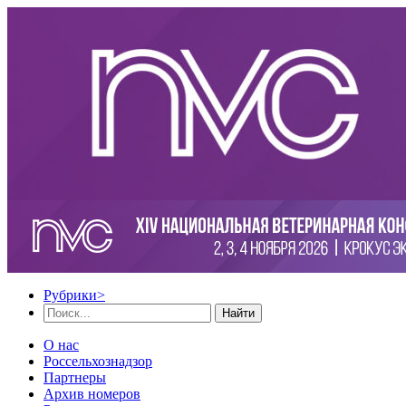
Рубрики
>
Найти
О нас
Россельхознадзор
Партнеры
Архив номеров