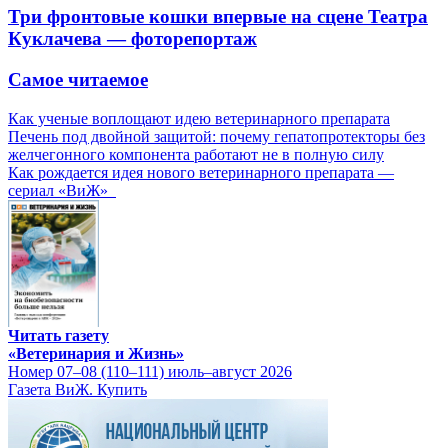
Три фронтовые кошки впервые на сцене Театра
Куклачева — фоторепортаж
Самое читаемое
Как ученые воплощают идею ветеринарного препарата
Печень под двойной защитой: почему гепатопротекторы без
желчегонного компонента работают не в полную силу
Как рождается идея нового ветеринарного препарата —
сериал «ВиЖ»
Читать газету
«Ветеринария и Жизнь»
Номер 07–08 (110–111) июль–август 2026
Газета ВиЖ. Купить