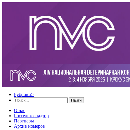
Рубрики
>
Найти
О нас
Россельхознадзор
Партнеры
Архив номеров