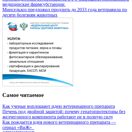
медицинские фармсубстанции
Минсельхоз предложил продлить до 2033 года ветправила по
десяти болезням животных
Самое читаемое
Как ученые воплощают идею ветеринарного препарата
Печень под двойной защитой: почему гепатопротекторы без
желчегонного компонента работают не в полную силу
Как рождается идея нового ветеринарного препарата —
сериал «ВиЖ»