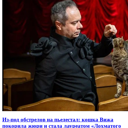
Из-под обстрелов на пьедестал: кошка Вижа
покорила жюри и стала лауреатом «Лохматого