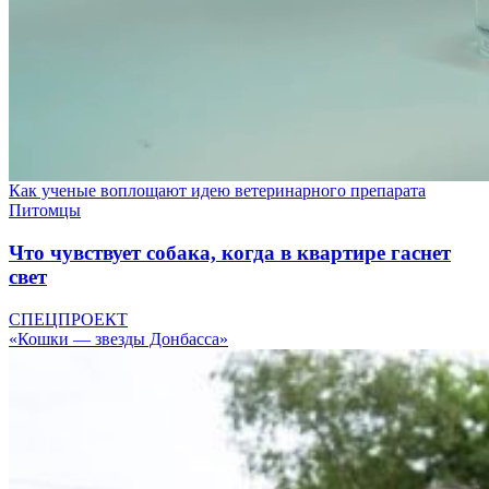
Как ученые воплощают идею ветеринарного препарата
Питомцы
Что чувствует собака, когда в квартире гаснет
свет
СПЕЦПРОЕКТ
«Кошки — звезды Донбасса»