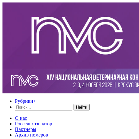
Рубрики
>
Найти
О нас
Россельхознадзор
Партнеры
Архив номеров