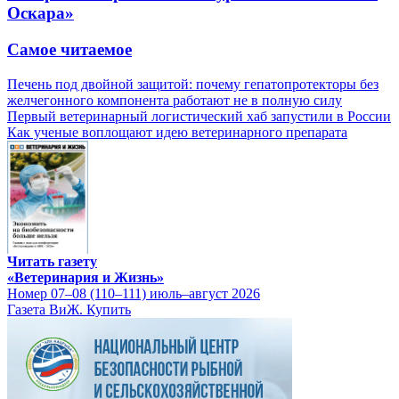
Оскара»
Самое читаемое
Печень под двойной защитой: почему гепатопротекторы без
желчегонного компонента работают не в полную силу
Первый ветеринарный логистический хаб запустили в России
Как ученые воплощают идею ветеринарного препарата
Читать газету
«Ветеринария и Жизнь»
Номер 07–08 (110–111) июль–август 2026
Газета ВиЖ. Купить