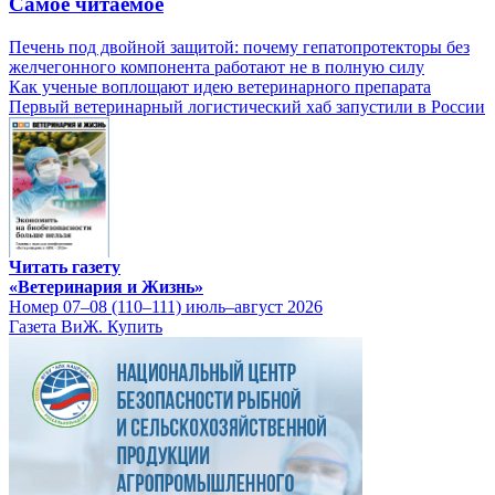
Самое читаемое
Печень под двойной защитой: почему гепатопротекторы без
желчегонного компонента работают не в полную силу
Как ученые воплощают идею ветеринарного препарата
Первый ветеринарный логистический хаб запустили в России
Читать газету
«Ветеринария и Жизнь»
Номер 07–08 (110–111) июль–август 2026
Газета ВиЖ. Купить