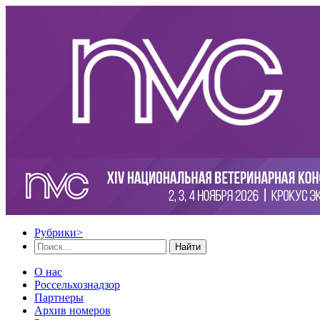
Рубрики
>
Найти
О нас
Россельхознадзор
Партнеры
Архив номеров