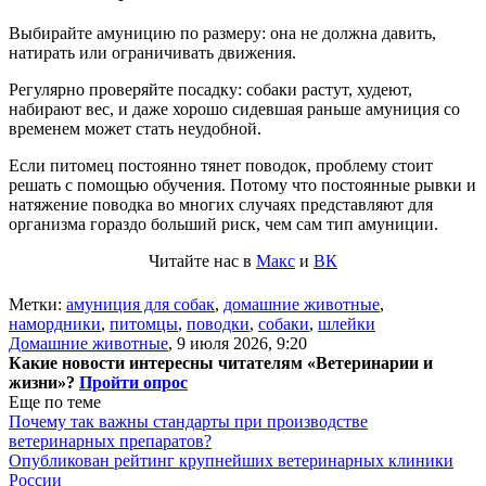
Выбирайте амуницию по размеру: она не должна давить,
натирать или ограничивать движения.
Регулярно проверяйте посадку: собаки растут, худеют,
набирают вес, и даже хорошо сидевшая раньше амуниция со
временем может стать неудобной.
Если питомец постоянно тянет поводок, проблему стоит
решать с помощью обучения. Потому что постоянные рывки и
натяжение поводка во многих случаях представляют для
организма гораздо больший риск, чем сам тип амуниции.
Читайте нас в
Макс
и
ВК
Метки:
амуниция для собак
,
домашние животные
,
намордники
,
питомцы
,
поводки
,
собаки
,
шлейки
Домашние животные
,
9 июля 2026, 9:20
Какие новости интересны читателям «Ветеринарии и
жизни»?
Пройти опрос
Еще по теме
Почему так важны стандарты при производстве
ветеринарных препаратов?
Опубликован рейтинг крупнейших ветеринарных клиники
России