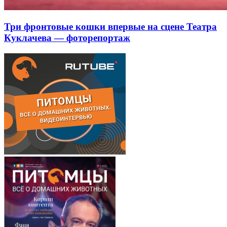
Три фронтовые кошки впервые на сцене Театра
Куклачева — фоторепортаж