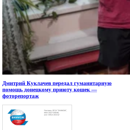
Дмитрий Куклачев передал гуманитарную
помощь донецкому приюту кошек —
фоторепортаж