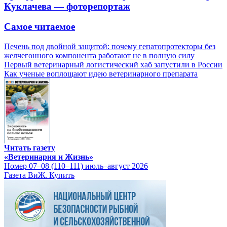
Куклачева — фоторепортаж
Самое читаемое
Печень под двойной защитой: почему гепатопротекторы без
желчегонного компонента работают не в полную силу
Первый ветеринарный логистический хаб запустили в России
Как ученые воплощают идею ветеринарного препарата
Читать газету
«Ветеринария и Жизнь»
Номер 07–08 (110–111) июль–август 2026
Газета ВиЖ. Купить