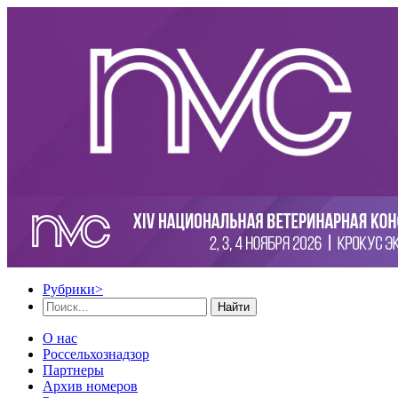
Рубрики
>
Найти
О нас
Россельхознадзор
Партнеры
Архив номеров