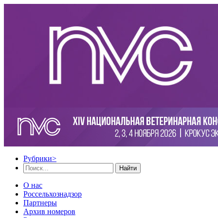
Рубрики
>
Найти
О нас
Россельхознадзор
Партнеры
Архив номеров