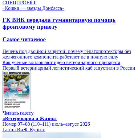
СПЕЦПРОЕКТ
«Кошки — звезды Донбасса»
ГК ВИК передала гуманитарную помощь
фронтовому приюту
Самое читаемое
Печень под двойной защитой: почему гепатопротекторы без
желчегонного компонента работают не в полную силу
Как ученые воплощают идею ветеринарного препарата
Первый ветеринарный логистический хаб запустили в России
Читать газету
«Ветеринария и Жизнь»
Номер 07–08 (110–111) июль–август 2026
Газета ВиЖ. Купить