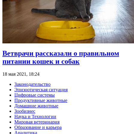
Ветврачи рассказали о правильном
питании кошек и собак
18 мая 2021, 18:24
Законодательство
Эпизоотическая ситуация
Цифровые системы
Продуктивные животные
Домашние животные
Зообизнес
Наука и Технологии
Мировая ветеринария
Образование и карьера
Аналитика