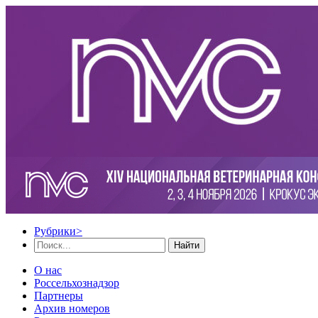
Рубрики
>
Найти
О нас
Россельхознадзор
Партнеры
Архив номеров