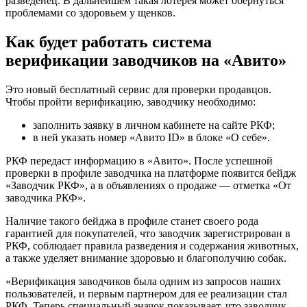
разведенец. В дальнейшем такая лотерея может обернуться
проблемами со здоровьем у щенков.
Как будет работать система
верификации заводчиков на «Авито»
Это новый бесплатный сервис для проверки продавцов.
Чтобы пройти верификацию, заводчику необходимо:
заполнить заявку в личном кабинете на сайте РКФ;
в ней указать номер «Авито ID» в блоке «О себе».
РКФ передаст информацию в «Авито». После успешной
проверки в профиле заводчика на платформе появится бейдж
«Заводчик РКФ», а в объявлениях о продаже — отметка «От
заводчика РКФ».
Наличие такого бейджа в профиле станет своего рода
гарантией для покупателей, что заводчик зарегистрирован в
РКФ, соблюдает правила разведения и содержания животных,
а также уделяет внимание здоровью и благополучию собак.
«Верификация заводчиков была одним из запросов наших
пользователей, и первым партнером для ее реализации стал
РКФ. Теперь специальный значок показывает, что заводчик