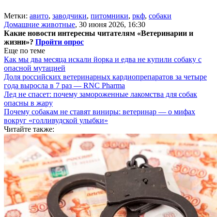
Метки:
авито
,
заводчики
,
питомники
,
ркф
,
собаки
Домашние животные
,
30 июня 2026, 16:30
Какие новости интересны читателям «Ветеринарии и
жизни»?
Пройти опрос
Еще по теме
Как мы два месяца искали йорка и едва не купили собаку с
опасной мутацией
Доля российских ветеринарных кардиопрепаратов за четыре
года выросла в 7 раз — RNC Pharma
Лед не спасет: почему замороженные лакомства для собак
опасны в жару
Почему собакам не ставят виниры: ветеринар — о мифах
вокруг «голливудской улыбки»
Читайте также: