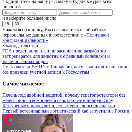
Подпишитесь на нашу рассылку и будьте в курсе всех
новостей
и выберите большее число
18
63
Нажимая на кнопку, Вы соглашаетесь на обработку
персональных данных в соответствии с
«Политикой
конфиденциальности»
Законодательство
FDA представило план по расширению разработки
ветпрепаратов для животных с редкими болезнями и
малочисленных видов
Пользователи ВетИС с 1 июля не смогут выполнять операции
без привязки учетной записи к Госуслугам
Самое читаемое
Печень под двойной защитой: почему гепатопротекторы без
желчегонного компонента работают не в полную силу
Как ученые воплощают идею ветеринарного препарата
Первый ветеринарный логистический хаб запустили в России