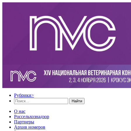
Рубрики
>
Найти
О нас
Россельхознадзор
Партнеры
Архив номеров