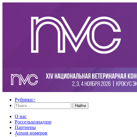
Рубрики
>
Найти
О нас
Россельхознадзор
Партнеры
Архив номеров