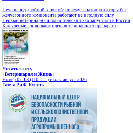
Печень под двойной защитой: почему гепатопротекторы без
желчегонного компонента работают не в полную силу
Первый ветеринарный логистический хаб запустили в России
Как ученые воплощают идею ветеринарного препарата
Читать газету
«Ветеринария и Жизнь»
Номер 07–08 (110–111) июль–август 2026
Газета ВиЖ. Купить