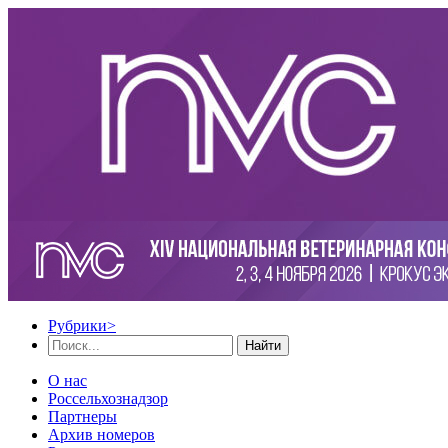
Рубрики
>
Найти
О нас
Россельхознадзор
Партнеры
Архив номеров