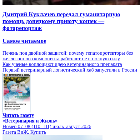
Дмитрий Куклачев передал гуманитарную
помощь донецкому приюту кошек —
фоторепортаж
Самое читаемое
Печень под двойной защитой: почему гепатопротекторы без
желчегонного компонента работают не в полную силу
Как ученые воплощают идею ветеринарного препарата
Первый ветеринарный логистический хаб запустили в России
Читать газету
«Ветеринария и Жизнь»
Номер 07–08 (110–111) июль–август 2026
Газета ВиЖ. Купить