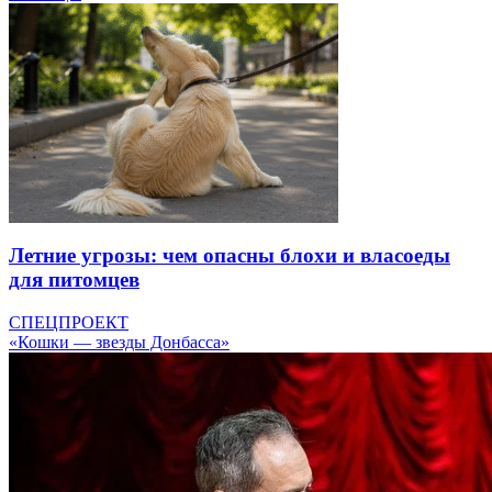
Летние угрозы: чем опасны блохи и власоеды
для питомцев
СПЕЦПРОЕКТ
«Кошки — звезды Донбасса»