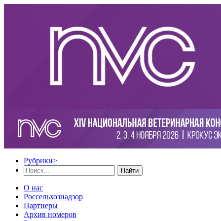
Рубрики
>
Найти
О нас
Россельхознадзор
Партнеры
Архив номеров