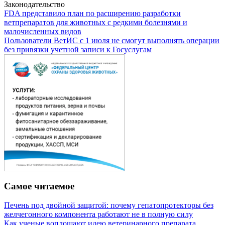
Законодательство
FDA представило план по расширению разработки
ветпрепаратов для животных с редкими болезнями и
малочисленных видов
Пользователи ВетИС с 1 июля не смогут выполнять операции
без привязки учетной записи к Госуслугам
Самое читаемое
Печень под двойной защитой: почему гепатопротекторы без
желчегонного компонента работают не в полную силу
Как ученые воплощают идею ветеринарного препарата