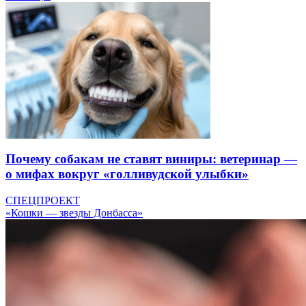
Почему собакам не ставят виниры: ветеринар —
о мифах вокруг «голливудской улыбки»
СПЕЦПРОЕКТ
«Кошки — звезды Донбасса»