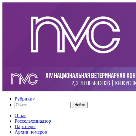
Рубрики
>
Найти
О нас
Россельхознадзор
Партнеры
Архив номеров