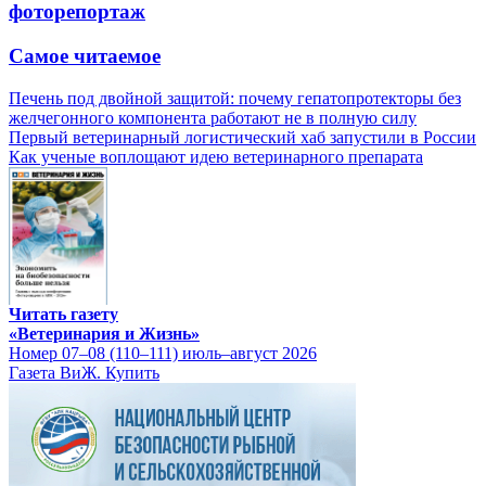
фоторепортаж
Самое читаемое
Печень под двойной защитой: почему гепатопротекторы без
желчегонного компонента работают не в полную силу
Первый ветеринарный логистический хаб запустили в России
Как ученые воплощают идею ветеринарного препарата
Читать газету
«Ветеринария и Жизнь»
Номер 07–08 (110–111) июль–август 2026
Газета ВиЖ. Купить