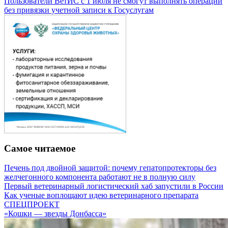
Пользователи ВетИС с 1 июля не смогут выполнять операции
без привязки учетной записи к Госуслугам
Самое читаемое
Печень под двойной защитой: почему гепатопротекторы без
желчегонного компонента работают не в полную силу
Первый ветеринарный логистический хаб запустили в России
Как ученые воплощают идею ветеринарного препарата
СПЕЦПРОЕКТ
«Кошки — звезды Донбасса»