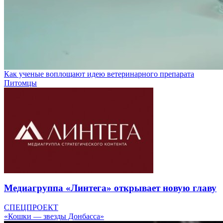
Как ученые воплощают идею ветеринарного препарата
Питомцы
Медиагруппа «Линтега» открывает новую главу
СПЕЦПРОЕКТ
«Кошки — звезды Донбасса»