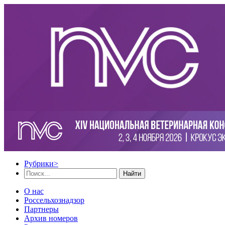
Рубрики
>
Найти
О нас
Россельхознадзор
Партнеры
Архив номеров