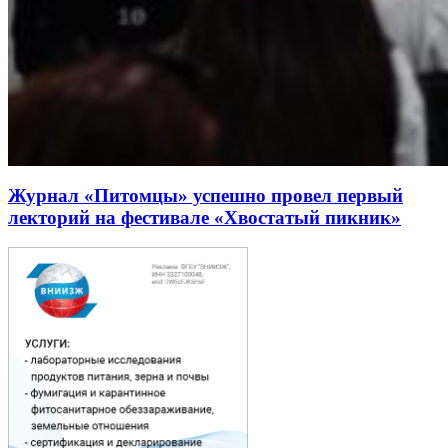
Журнал «Питомцы» успешно провел первый
лекторий на фестивале «Хвостатый пикник»