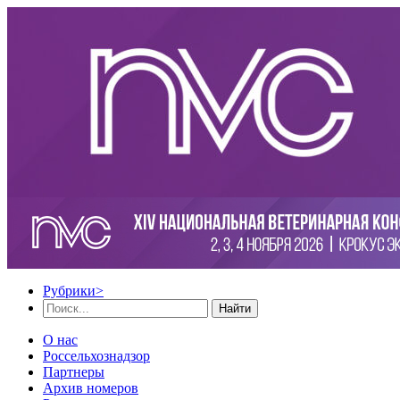
Рубрики
>
Найти
О нас
Россельхознадзор
Партнеры
Архив номеров