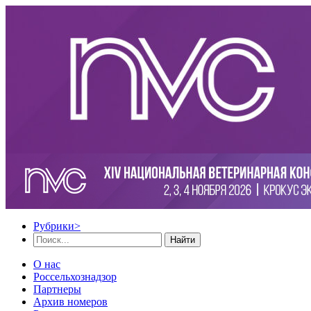
Рубрики
>
Найти
О нас
Россельхознадзор
Партнеры
Архив номеров