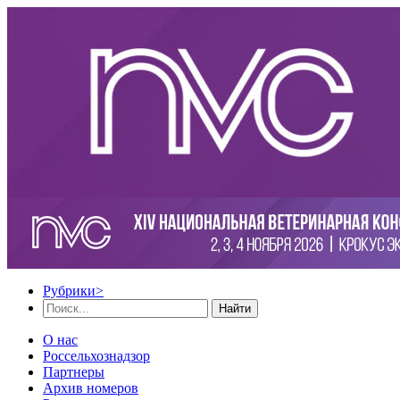
Рубрики
>
Найти
О нас
Россельхознадзор
Партнеры
Архив номеров