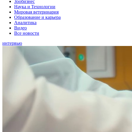
Зообизнес
Наука и Технологии
Мировая ветеринария
Образование и карьера
Аналитика
Видео
Все новости
интервью