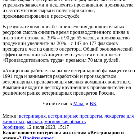
управлять запасами и исключить простаивание производства
из-за отсутствия сырья и полуфабрикатов», –
прокомментировали в пресс-службе.
В результате компания без привлечения дополнительных
ресурсов смогла снизить время производственного цикла в
пилотном потоке на 39% – с 90 до 55 часов, а производство
продукции увеличить на 20% – с 147 до 177 флаконов
препарата в час на одного оператора. Общий экономический
эффект компании «Апиценна» от участия в нацпроекте
«Производительность труда» превысил 70 млн рублей.
«Апиценна» работает на рынке ветеринарной фармацевтики с
1991 года и занимается разработкой и производством
ветеринарных препаратов для мелких домашних животных.
Компания входит
в десятку крупнейших производителей на
розничном рынке ветеринарных препаратов России.
Читайте нас в
Макс
и
ВК
Метки:
ветеринария
,
ветеринарные препараты
,
лекарства для
животных
,
москва
,
московская область
Зообизнес
,
12 июля 2023, 15:17
Какие новости интересны читателям «Ветеринарии и
жизни»?
Пройти опрос