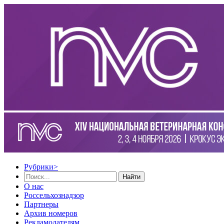
Рубрики
>
Найти
О нас
Россельхознадзор
Партнеры
Архив номеров
Рекламодателям