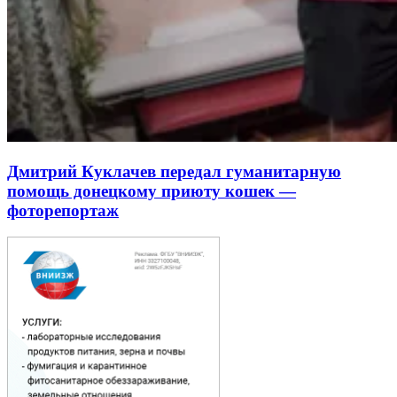
Дмитрий Куклачев передал гуманитарную
помощь донецкому приюту кошек —
фоторепортаж