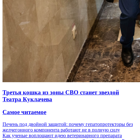
Третья кошка из зоны СВО станет звездой
Театра Куклачева
Самое читаемое
Печень под двойной защитой: почему гепатопротекторы без
желчегонного компонента работают не в полную силу
Как ученые воплощают идею ветеринарного препарата