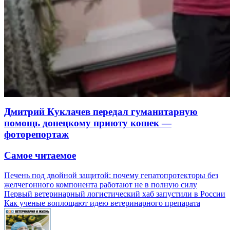
Дмитрий Куклачев передал гуманитарную
помощь донецкому приюту кошек —
фоторепортаж
Самое читаемое
Печень под двойной защитой: почему гепатопротекторы без
желчегонного компонента работают не в полную силу
Первый ветеринарный логистический хаб запустили в России
Как ученые воплощают идею ветеринарного препарата