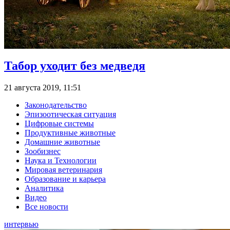
Табор уходит без медведя
21 августа 2019, 11:51
Законодательство
Эпизоотическая ситуация
Цифровые системы
Продуктивные животные
Домашние животные
Зообизнес
Наука и Технологии
Мировая ветеринария
Образование и карьера
Аналитика
Видео
Все новости
интервью