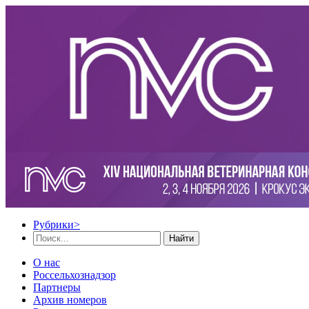
Рубрики
>
Найти
О нас
Россельхознадзор
Партнеры
Архив номеров