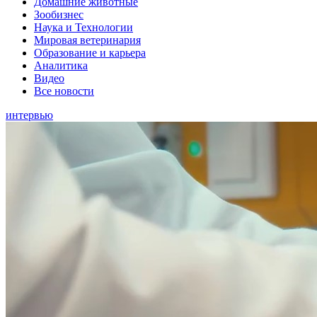
Домашние животные
Зообизнес
Наука и Технологии
Мировая ветеринария
Образование и карьера
Аналитика
Видео
Все новости
интервью