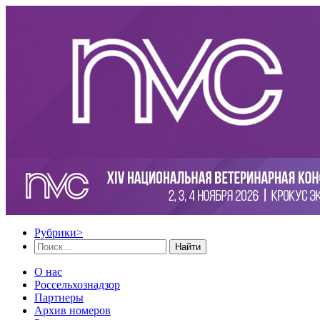
Рубрики
>
Найти
О нас
Россельхознадзор
Партнеры
Архив номеров